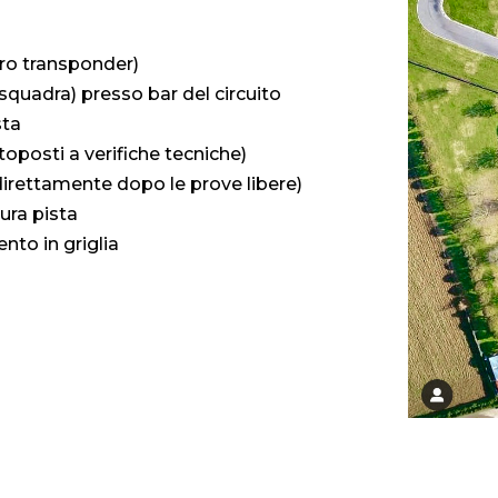
tiro transponder)
i squadra) presso bar del circuito
sta
toposti a verifiche tecniche)
direttamente dopo le prove libere)
ura pista
ento in griglia