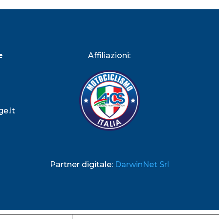
e
Affiliazioni:
e.it
Partner digitale:
DarwinNet Srl